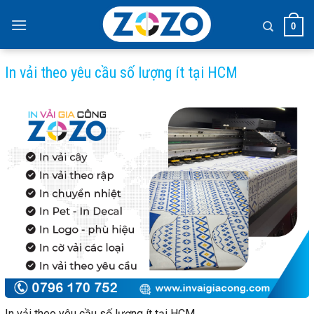
Skip
to
0
content
In vải theo yêu cầu số lượng ít tại HCM
In vải theo yêu cầu số lượng ít tại HCM