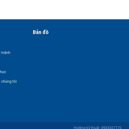
Bản đồ
ứ mệnh
 học
ề chúng tôi
Hotline kỹ thuật: 0933337775