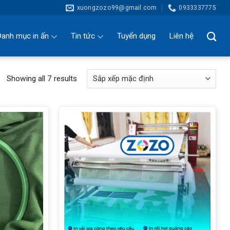
xuongzozo99@gmail.com
0933337775
anh mục in ấn
Tin tức
Tuyển dụng
Liên hệ
Showing all 7 results