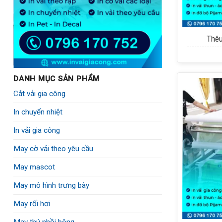
+
Thêu
DANH MỤC SẢN PHẨM
Cắt vải gia công
In chuyển nhiệt
In vải gia công
May cờ vải theo yêu cầu
May mascot
May mô hình trưng bày
May rối hơi
+
May thú nhồi bông