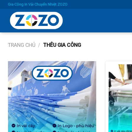
Skip
Gia Công In Vải Chuyển Nhiệt ZOZO
to
content
TRANG CHỦ
/
THÊU GIA CÔNG