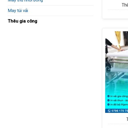
Thê
May túi vải
Thêu gia công
+