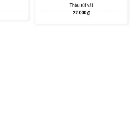
Thêu túi vải
22.000
₫