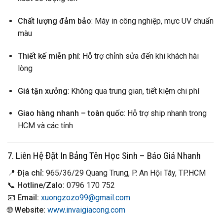
Chất lượng đảm bảo
: Máy in công nghiệp, mực UV chuẩn
màu
Thiết kế miễn phí
: Hỗ trợ chỉnh sửa đến khi khách hài
lòng
Giá tận xưởng
: Không qua trung gian, tiết kiệm chi phí
Giao hàng nhanh – toàn quốc
: Hỗ trợ ship nhanh trong
HCM và các tỉnh
7. Liên Hệ Đặt In Bảng Tên Học Sinh – Báo Giá Nhanh
📍
Địa chỉ:
965/36/29 Quang Trung, P. An Hội Tây, TP.HCM
📞
Hotline/Zalo:
0796 170 752
📧
Email:
xuongzozo99@gmail.com
🌐
Website:
www.invaigiacong.com