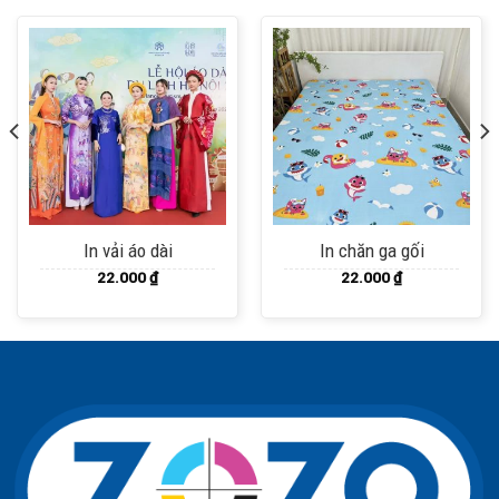
In vải áo dài
In chăn ga gối
22.000
₫
22.000
₫