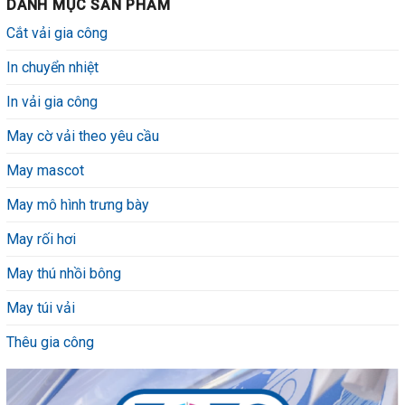
DANH MỤC SẢN PHẨM
Cắt vải gia công
In chuyển nhiệt
In vải gia công
May cờ vải theo yêu cầu
May mascot
May mô hình trưng bày
May rối hơi
May thú nhồi bông
May túi vải
Thêu gia công