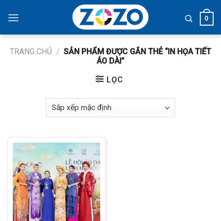
Skip
to
0
content
TRANG CHỦ
/
SẢN PHẨM ĐƯỢC GẮN THẺ “IN HỌA TIẾT
ÁO DÀI”
LỌC