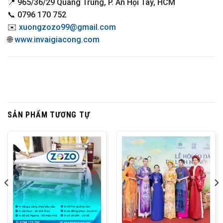
📍
965/36/29 Quang Trung, P. An Hội Tây, HCM
📞
0796 170 752
✉️
xuongzozo99@gmail.com
🌐
www.invaigiacong.com
SẢN PHẨM TƯƠNG TỰ