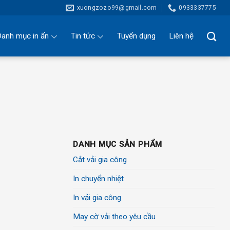
xuongzozo99@gmail.com
0933337775
anh mục in ấn
Tin tức
Tuyển dụng
Liên hệ
DANH MỤC SẢN PHẨM
Cắt vải gia công
In chuyển nhiệt
In vải gia công
May cờ vải theo yêu cầu