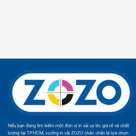
Nếu bạn đang tìm kiếm một đơn vị in vải uy tín, giá rẻ và chất
lượng tại TP.HCM, xưởng in vải ZOZO chắc chắn là lựa chọn