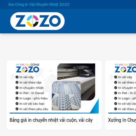
Skip
Gia Công In Vải Chuyển Nhiệt ZOZO
to
content
Bảng giá in chuyển nhiệt vải cuộn, vải cây
Xưởng In Chuy