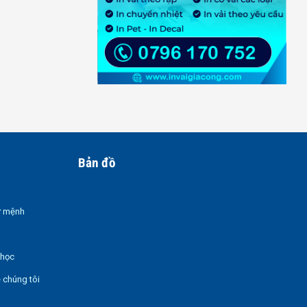
Bản đồ
ứ mệnh
 học
ề chúng tôi